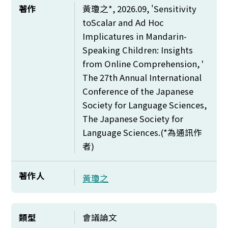
著作
黃瓊之*, 2026.09, '
Sensitivity
toScalar and Ad Hoc
Implicatures in Mandarin-
Speaking Children: Insights
from Online Comprehension, '
The 27th Annual International
Conference of the Japanese
Society for Language Sciences,
The Japanese Society for
Language Sciences.(*
為通訊作
者)
著作人
黃瓊之
類型
會議論文