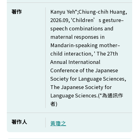
著作
Kanyu Yeh*;Chiung-chih Huang,
2026.09, 'Children’s gesture–
speech combinations and
maternal responses in
Mandarin-speaking mother–
child interaction, ' The 27th
Annual International
Conference of the Japanese
Society for Language Sciences,
The Japanese Society for
Language Sciences.(*
為通訊作
者)
著作人
黃瓊之