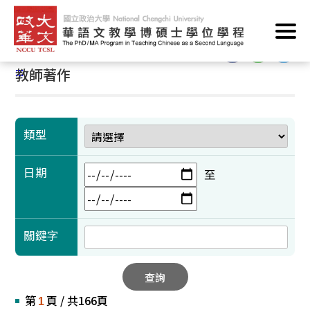
跳
首頁
/
學術成果
/
教師著作
到
主
:::
要
:::
教師著作
內
容
區
塊
類型
日期
至
關鍵字
查詢
第
頁 / 共166頁
1