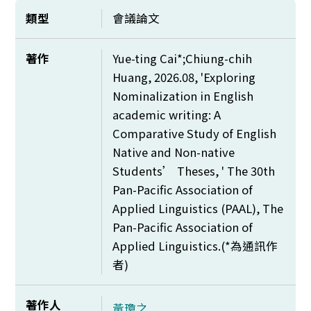
類型
會議論文
著作
Yue-ting Cai*;Chiung-chih
Huang, 2026.08, 'Exploring
Nominalization in English
academic writing: A
Comparative Study of English
Native and Non-native
Students’ Theses, ' The 30th
Pan-Pacific Association of
Applied Linguistics (PAAL), The
Pan-Pacific Association of
Applied Linguistics.(*
為通訊作
者)
著作人
黃瓊之