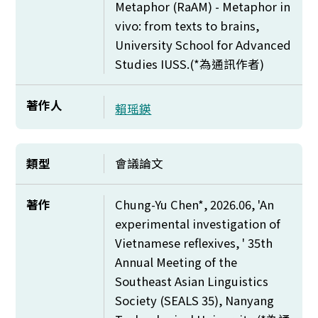
Metaphor (RaAM) - Metaphor in
vivo: from texts to brains,
University School for Advanced
Studies IUSS.(*
為通訊作者)
著作人
賴瑶鍈
類型
會議論文
著作
Chung-Yu Chen*, 2026.06, 'An
experimental investigation of
Vietnamese reflexives, ' 35th
Annual Meeting of the
Southeast Asian Linguistics
Society (SEALS 35), Nanyang