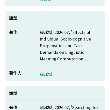
類型
著作
賴瑶鍈, 2026.07, '
Effects of
Individual Socio-cognitive
Propensities and Task
Demands on Linguistic
Meaning Computation., '.
著作人
賴瑶鍈
類型
著作
賴瑶鍈, 2026.07, '
Searching for