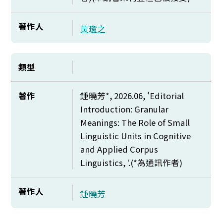
著作人
黃瓊之
類型
著作
鍾曉芳*, 2026.06, '
Editorial
Introduction: Granular
Meanings: The Role of Small
Linguistic Units in Cognitive
and Applied Corpus
Linguistics, '.(*
為通訊作者)
著作人
鍾曉芳