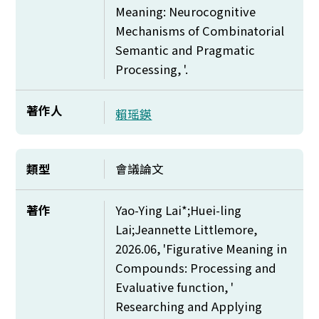
Meaning: Neurocognitive
Mechanisms of Combinatorial
Semantic and Pragmatic
Processing, '.
著作人
賴瑶鍈
類型
會議論文
著作
Yao-Ying Lai*;Huei-ling
Lai;Jeannette Littlemore,
2026.06, 'Figurative Meaning in
Compounds: Processing and
Evaluative function, '
Researching and Applying