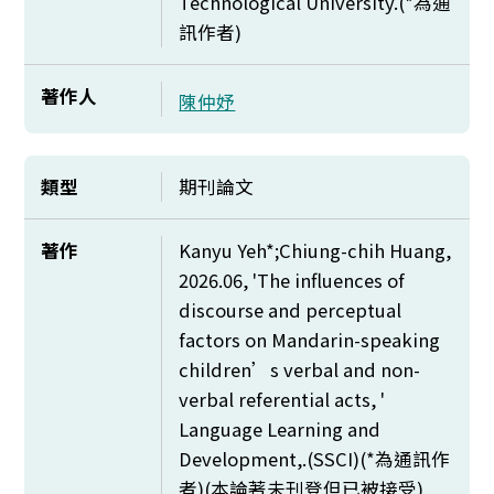
Technological University.(*
為通
訊作者)
著作人
陳仲妤
類型
期刊論文
著作
Kanyu Yeh*;Chiung-chih Huang,
2026.06, 'The influences of
discourse and perceptual
factors on Mandarin-speaking
children’s verbal and non-
verbal referential acts, '
Language Learning and
Development,.(SSCI)(*
為通訊作
者)(本論著未刊登但已被接受)