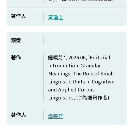
著作人
黃瓊之
類型
著作
鍾曉芳*, 2026.06, '
Editorial
Introduction: Granular
Meanings: The Role of Small
Linguistic Units in Cognitive
and Applied Corpus
Linguistics, '.(*
為通訊作者)
著作人
鍾曉芳