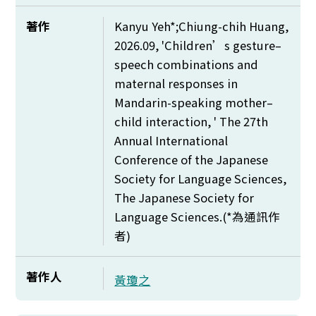
著作
Kanyu Yeh*;Chiung-chih Huang,
2026.09, 'Children’s gesture–
speech combinations and
maternal responses in
Mandarin-speaking mother–
child interaction, ' The 27th
Annual International
Conference of the Japanese
Society for Language Sciences,
The Japanese Society for
Language Sciences.(*
為通訊作
者)
著作人
黃瓊之