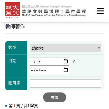
跳
首頁
/
學術成果
/
教師著作
到
主
:::
要
:::
教師著作
內
容
區
塊
類型
日期
至
關鍵字
查詢
第
頁 / 共166頁
1