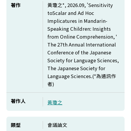
著作
黃瓊之*, 2026.09, '
Sensitivity
toScalar and Ad Hoc
Implicatures in Mandarin-
Speaking Children: Insights
from Online Comprehension, '
The 27th Annual International
Conference of the Japanese
Society for Language Sciences,
The Japanese Society for
Language Sciences.(*
為通訊作
者)
著作人
黃瓊之
類型
會議論文