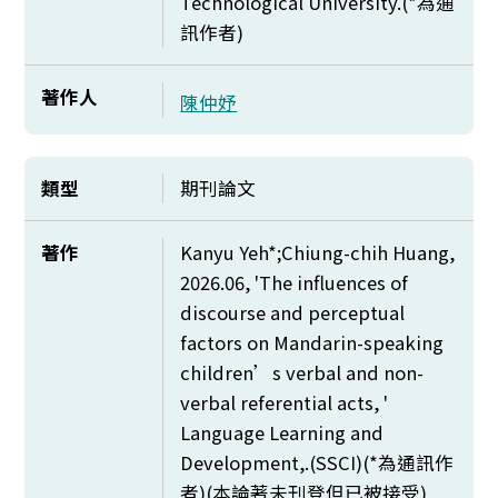
Technological University.(*
為通
訊作者)
著作人
陳仲妤
類型
期刊論文
著作
Kanyu Yeh*;Chiung-chih Huang,
2026.06, 'The influences of
discourse and perceptual
factors on Mandarin-speaking
children’s verbal and non-
verbal referential acts, '
Language Learning and
Development,.(SSCI)(*
為通訊作
者)(本論著未刊登但已被接受)