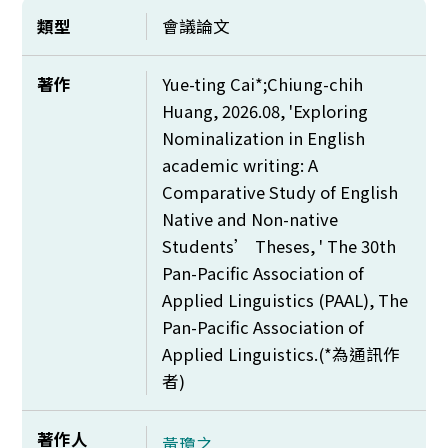
類型
會議論文
著作
Yue-ting Cai*;Chiung-chih
Huang, 2026.08, 'Exploring
Nominalization in English
academic writing: A
Comparative Study of English
Native and Non-native
Students’ Theses, ' The 30th
Pan-Pacific Association of
Applied Linguistics (PAAL), The
Pan-Pacific Association of
Applied Linguistics.(*
為通訊作
者)
著作人
黃瓊之