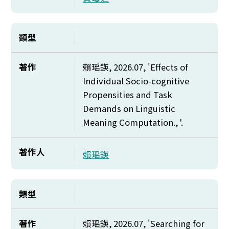
類型
著作
賴瑶鍈, 2026.07, '
Effects of
Individual Socio-cognitive
Propensities and Task
Demands on Linguistic
Meaning Computation., '.
著作人
賴瑶鍈
類型
著作
賴瑶鍈, 2026.07, '
Searching for