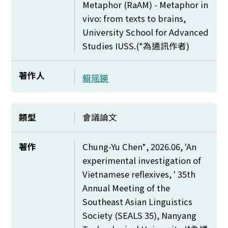
Metaphor (RaAM) - Metaphor in
vivo: from texts to brains,
University School for Advanced
Studies IUSS.(*
為通訊作者)
著作人
賴瑶鍈
類型
會議論文
著作
Chung-Yu Chen*, 2026.06, 'An
experimental investigation of
Vietnamese reflexives, ' 35th
Annual Meeting of the
Southeast Asian Linguistics
Society (SEALS 35), Nanyang