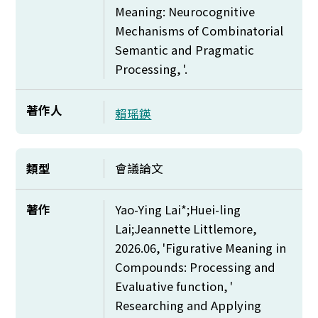
Meaning: Neurocognitive
Mechanisms of Combinatorial
Semantic and Pragmatic
Processing, '.
著作人
賴瑶鍈
類型
會議論文
著作
Yao-Ying Lai*;Huei-ling
Lai;Jeannette Littlemore,
2026.06, 'Figurative Meaning in
Compounds: Processing and
Evaluative function, '
Researching and Applying