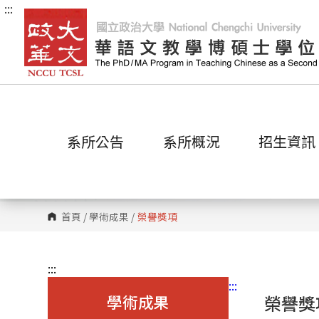
:::
跳
到
主
要
內
容
區
塊
系所公告
系所概況
招生資訊
首頁
/
學術成果
/
榮譽獎項
:::
:::
學術成果
榮譽獎