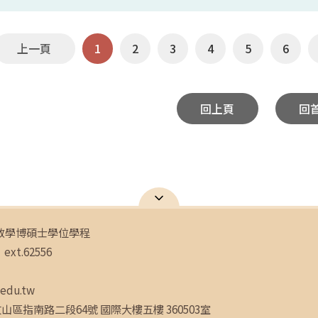
上一頁
1
2
3
4
5
6
回上頁
回
教學博碩士學位學程
ext.62556
.edu.tw
文山區指南路二段64號 國際大樓五樓 360503室