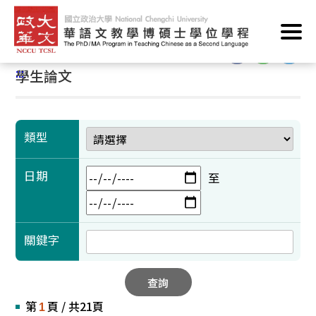
跳
首頁
/
學術成果
/
學生論文
到
主
:::
要
:::
學生論文
內
容
區
塊
類型
日期
至
關鍵字
查詢
第
頁 / 共21頁
1