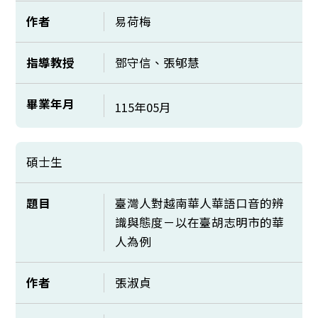
作者
易荷梅
指導教授
鄧守信、張郇慧
畢業年月
115年05月
碩士生
題目
臺灣人對越南華人華語口音的辨
識與態度－以在臺胡志明市的華
人為例
作者
張淑貞