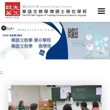
跳
到
主
要
內
容
區
塊
:::