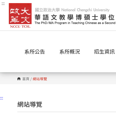
:::
跳
到
主
要
內
容
區
塊
系所公告
系所概況
招生資訊
首頁
/
網站導覽
:::
網站導覽