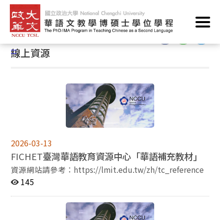
跳
首頁
/
表格下載
/
線上資源
到
主
:::
要
:::
線上資源
內
容
區
塊
2026-03-13
FICHET
臺灣華語教育資源中心「華語補充教材」
資源網站請參考：https://lmit.edu.tw/zh/tc_reference
145