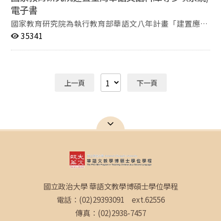
電子書
國家教育研究院為執行教育部華語文八年計畫「建置應用
語料庫及標準體系」，除完成建置臺灣華語文語料庫及華
35341
語文能力基準，並開發多類應用系統。 該院業將歷年研究
成果彙編為五本技術報告，並以電子書形式出版，書名及
網址如下： 《遣詞用「據」──臺灣華語文能力第一套標
準》https://reurl.cc/L07gmK； 《臺灣華語文語料庫
上一頁
下一頁
──華語文教與學的必備工具》
https://reurl.cc/a5Ngk4； 《說情話境──華語文詞語情
境分類》https://reurl.cc/3N5Wj0； 《解詞造句──華語
文基礎詞語彙編》https://reurl.cc/Q76g6q； 《跨域趨勢
──臺灣華語文語料庫與能力基準整合應用系統》
https://reurl.cc/l052oQ 《華語文語料庫與能力基準整合
應用系統》https://coct.naer.edu.tw
國立政治大學 華語文教學博碩士學位學程
電話：(02)29393091 ext.62556
傳真：(02)2938-7457