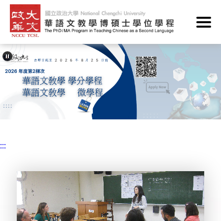
跳
到
主
要
內
容
區
塊
:::