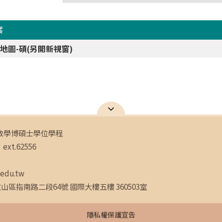
案
地圖-碩(另開新視窗)
教學博碩士學位學程
ext.62556
.edu.tw
文山區指南路二段64號 國際大樓五樓 360503室
隱私權保護宣告