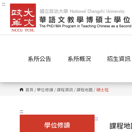
:::
跳
到
主
要
內
容
區
塊
系所公告
系所概況
招生資訊
首頁
/
學位修讀
/
課程資訊
/
課程地圖
/
碩士班
:::
:::
學位修讀
課程地