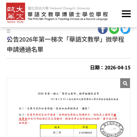
跳
首頁
/
華語文教學學分學程/華語文教學微學程
/
到
華語文教學微學程
/
最新消息
主
要
:::
內
:::
公告2026年第一梯次「華語文教學」微學程
容
申請通過名單
區
塊
日期：2026-04-15