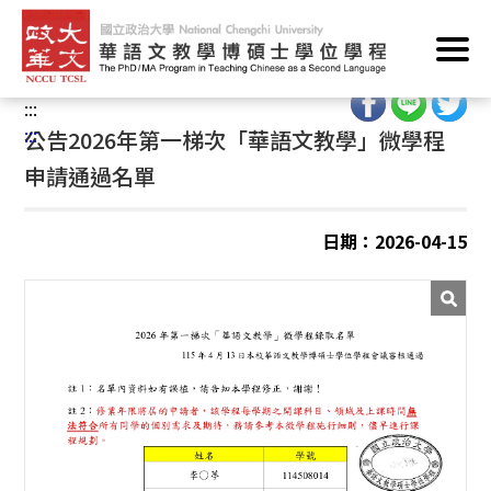
跳
首頁
/
華語文教學學分學程/華語文教學微學程
/
到
華語文教學微學程
/
最新消息
主
要
:::
內
:::
公告2026年第一梯次「華語文教學」微學程
容
申請通過名單
區
塊
日期：2026-04-15