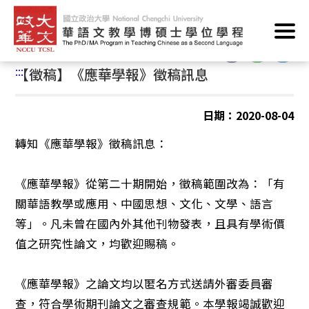
跳
首頁
/
系所公告
/
學術活動
到
主
:::
要
:::
【徵稿】《應華學報》徵稿訊息
內
容
區
日期：2020-08-04
塊
轉知《應華學報》徵稿訊息：
《應華學報》從第二十期開始，徵稿範圍改為：「有
關華語教學或應用、中國思想、文化、文學、語言
等」。凡未曾在國內外其他刊物發表，且具有學術價
值之研究性論文，均歡迎賜稿。
《應華學報》之論文均以匿名方式送請外審委員審
查，符合學術期刊論文之審查規範。本學報竭誠歡迎