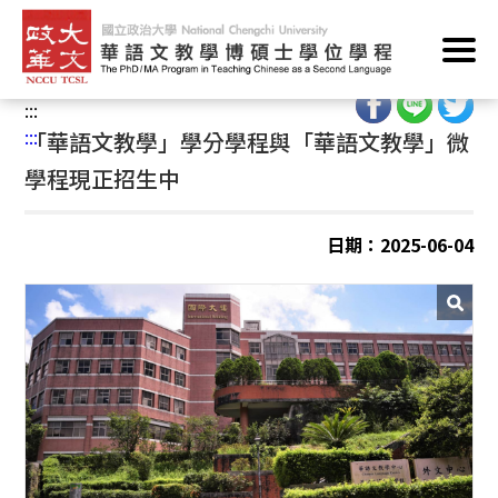
跳
首頁
/
華語文教學學分學程/華語文教學微學程
/
到
華語文教學微學程
/
最新消息
主
要
:::
內
:::
「華語文教學」學分學程與「華語文教學」微
容
學程現正招生中
區
塊
日期：2025-06-04