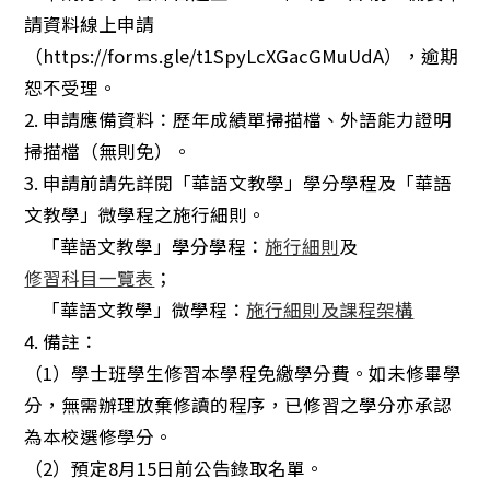
請資料線上申請
（https://forms.gle/t1SpyLcXGacGMuUdA），逾期
恕不受理。
2. 申請應備資料：歷年成績單掃描檔、外語能力證明
掃描檔（無則免）。
3. 申請前請先詳閱「華語文教學」學分學程及「華語
文教學」微學程之施行細則。
「華語文教學」學分學程：
施行細則
及
修習科目一覽表
；
「華語文教學」微學程：
施行細則及課程架構
4. 備註：
（1）學士班學生修習本學程免繳學分費。如未修畢學
分，無需辦理放棄修讀的程序，已修習之學分亦承認
為本校選修學分。
（2）預定8月15日前公告錄取名單。