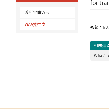
for tr
系所宣傳影片
WAA挖中文
初級：
ht
相關連
What’s