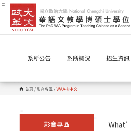
:::
跳
到
主
要
內
容
區
塊
系所公告
系所概況
招生資訊
首頁
/
影音專區
/
WAA
挖中文
:::
:::
影音專區
What’