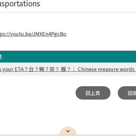
ansportations
tps://youtu.be/JMXEn4PgcBo
結
 your ETA？台？輛？架？ 艘？｜ Chinese measure words f
回上頁
回