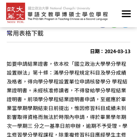
跳
首頁
/
華語文教學學分學程/華語文教學微學程
/
表格下載
到
主
:::
要
:::
常用表格下載
內
容
區
日期：2024-03-13
塊
如要申請結業證書，依本校「國立政治大學學分學程
設置辦法」第十條：滿學分學程規定科目及學分成績
及格者，得向學分學程設置單位申請核發學分 學程結
業證明書。未經核准修讀者，不得發給學分學程結業
證明書。前項學分學程結業證明書申請，至遲應於畢
業當學期學期結束日前提出，惟因修習科目成績未到
影響取得資格而無法於時限內申請，得於畢業學年期
次一學期三 分之一基準日前申辦，逾期不予受理。學
生修習學分學程課程，除重複修習科目應經學生主修